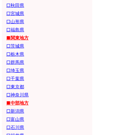
□秋田県
□宮城県
□山形県
□福島県
■関東地方
□茨城県
□栃木県
□群馬県
□埼玉県
□千葉県
□東京都
□神奈川県
■中部地方
□新潟県
□富山県
□石川県