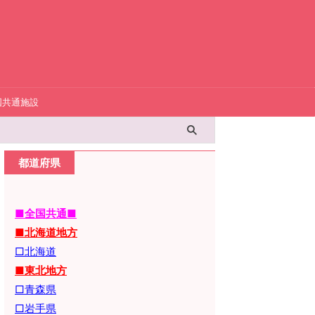
国共通施設
都道府県
■全国共通■
■北海道地方
□北海道
■東北地方
□青森県
□岩手県