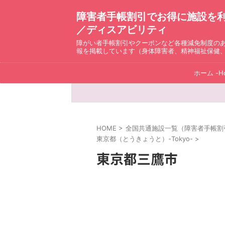
障害者手帳割引でお得に施設を利用！ D
／ディスアビリティ
障がい者手帳割引やクーポンなど各種減免制度の
報を掲載しています（身体障害者、精神福祉保健
ホーム -H
HOME
>
全国共通施設一覧（障害者手帳割引）ディ
東京都（とうきょうと）-Tokyo-
>
東京都三鷹市