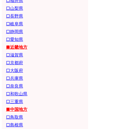
□福井県
□山梨県
□長野県
□岐阜県
□静岡県
□愛知県
■近畿地方
□滋賀県
□京都府
□大阪府
□兵庫県
□奈良県
□和歌山県
□三重県
■中国地方
□鳥取県
□島根県