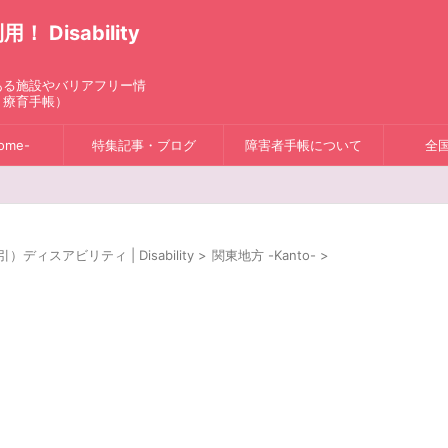
isability
ある施設やバリアフリー情
、療育手帳）
ome-
特集記事・ブログ
障害者手帳について
全
スアビリティ | Disability
>
関東地方 -Kanto-
>