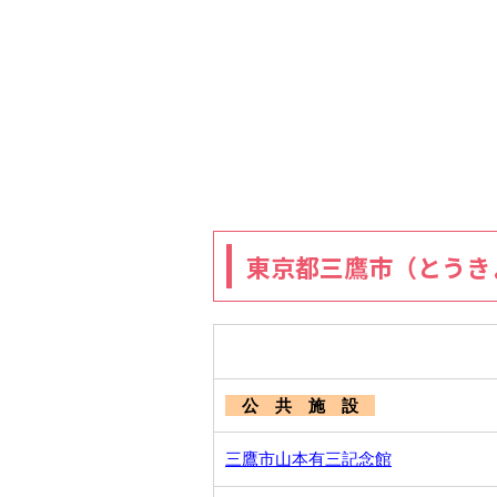
東京都三鷹市（とうき
公 共 施 設
三鷹市山本有三記念館