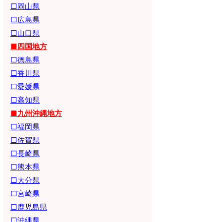
□岡山県
□広島県
□山口県
■四国地方
□徳島県
□香川県
□愛媛県
□高知県
■九州沖縄地方
□福岡県
□佐賀県
□長崎県
□熊本県
□大分県
□宮崎県
□鹿児島県
□沖縄県