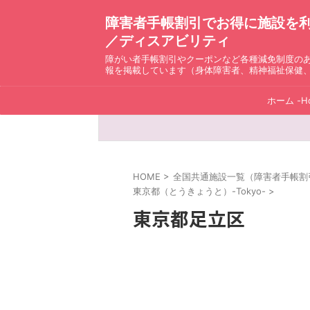
障害者手帳割引でお得に施設を利用！ D
／ディスアビリティ
障がい者手帳割引やクーポンなど各種減免制度の
報を掲載しています（身体障害者、精神福祉保健
ホーム -H
HOME
>
全国共通施設一覧（障害者手帳割引）ディ
東京都（とうきょうと）-Tokyo-
>
東京都足立区