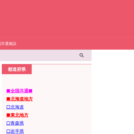
国共通施設
都道府県
■全国共通■
■北海道地方
□北海道
■東北地方
□青森県
□岩手県