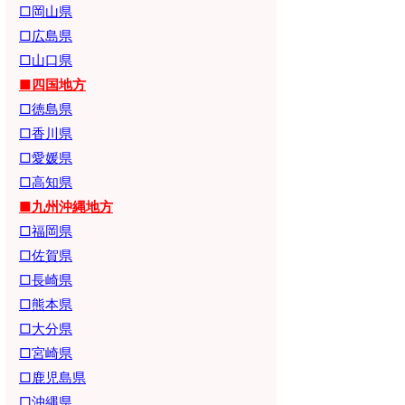
□岡山県
□広島県
□山口県
■四国地方
□徳島県
□香川県
□愛媛県
□高知県
■九州沖縄地方
□福岡県
□佐賀県
□長崎県
□熊本県
□大分県
□宮崎県
□鹿児島県
□沖縄県