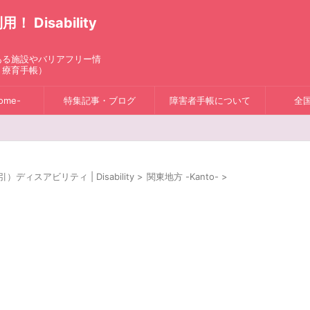
isability
ある施設やバリアフリー情
、療育手帳）
ome-
特集記事・ブログ
障害者手帳について
全
スアビリティ | Disability
>
関東地方 -Kanto-
>