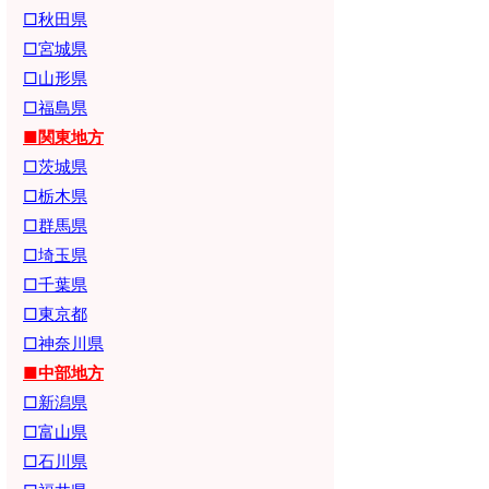
□秋田県
□宮城県
□山形県
□福島県
■関東地方
□茨城県
□栃木県
□群馬県
□埼玉県
□千葉県
□東京都
□神奈川県
■中部地方
□新潟県
□富山県
□石川県