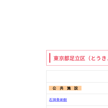
東京都足立区（とうき
公 共 施 設
石洞美術館