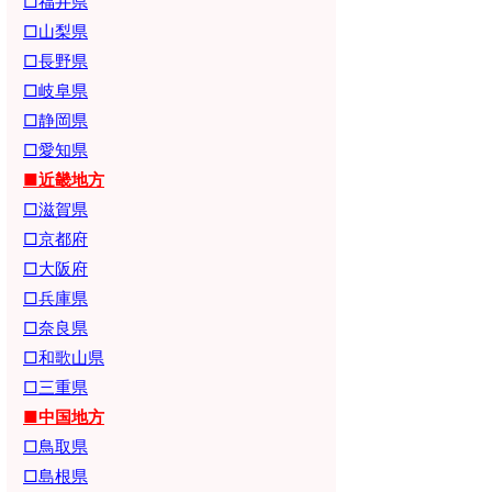
□福井県
□山梨県
□長野県
□岐阜県
□静岡県
□愛知県
■近畿地方
□滋賀県
□京都府
□大阪府
□兵庫県
□奈良県
□和歌山県
□三重県
■中国地方
□鳥取県
□島根県