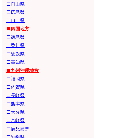
□岡山県
□広島県
□山口県
■四国地方
□徳島県
□香川県
□愛媛県
□高知県
■九州沖縄地方
□福岡県
□佐賀県
□長崎県
□熊本県
□大分県
□宮崎県
□鹿児島県
□沖縄県