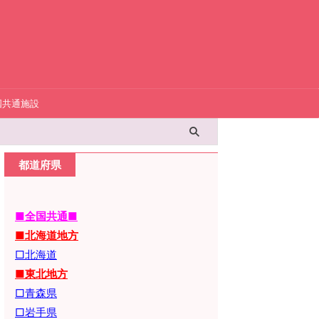
国共通施設
都道府県
■全国共通■
■北海道地方
□北海道
■東北地方
□青森県
□岩手県