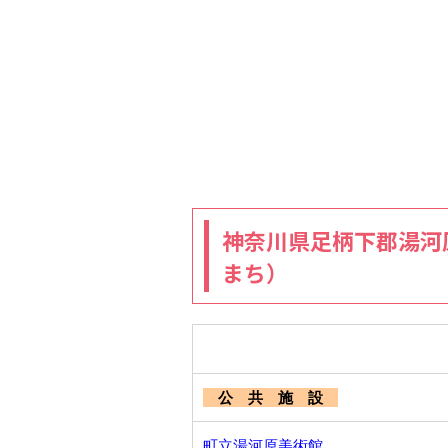
神奈川県足柄下郡湯河
まち）
公 共 施 設
町立湯河原美術館