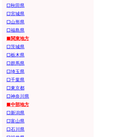
□秋田県
□宮城県
□山形県
□福島県
■関東地方
□茨城県
□栃木県
□群馬県
□埼玉県
□千葉県
□東京都
□神奈川県
■中部地方
□新潟県
□富山県
□石川県