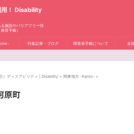
isability
ある施設やバリアフリー情
、療育手帳）
ome-
特集記事・ブログ
障害者手帳について
全
スアビリティ | Disability
>
関東地方 -Kanto-
>
河原町