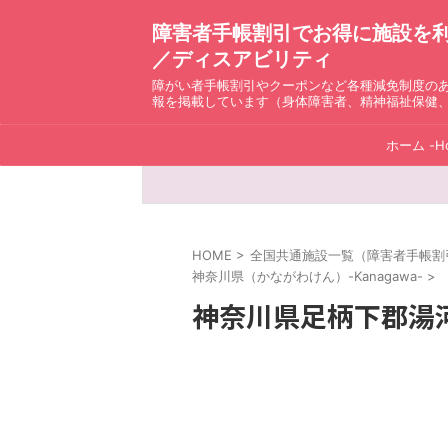
障害者手帳割引でお得に施設を利用！ D
／ディスアビリティ
障がい者手帳割引やクーポンなど各種減免制度の
報を掲載しています（身体障害者、精神福祉保健
ホーム -H
HOME
>
全国共通施設一覧（障害者手帳割引）ディ
神奈川県（かながわけん）-Kanagawa-
>
神奈川県足柄下郡湯