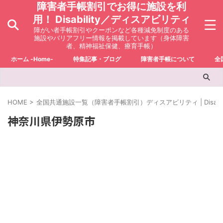
障害者手帳割引でお得に施設を利
用！ Disability／ディスアビリティ
障がい者手帳割引やクーポンなど各種減免制度のある
施設やバリアフリー情報を掲載しています（身体障害
者、精神福祉保健、療育手帳）
ホーム -Home-
特集記事・ブログ
障害者手帳について
全
HOME
>
全国共通施設一覧（障害者手帳割引）ディスアビリティ | Disabili
神奈川県伊勢原市