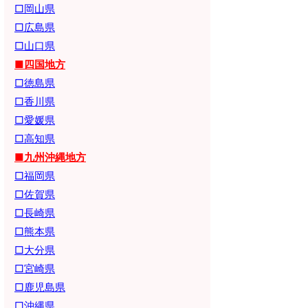
□岡山県
□広島県
□山口県
■四国地方
□徳島県
□香川県
□愛媛県
□高知県
■九州沖縄地方
□福岡県
□佐賀県
□長崎県
□熊本県
□大分県
□宮崎県
□鹿児島県
□沖縄県