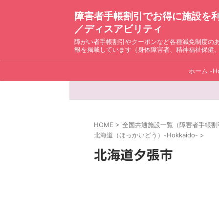
障害者手帳割引でお得に施設を利用！ D
／ディスアビリティ
障がい者手帳割引やクーポンなど各種減免制度の
報を掲載しています（身体障害者、精神福祉保健
ホーム -H
HOME
>
全国共通施設一覧（障害者手帳割引）ディ
北海道（ほっかいどう）-Hokkaido-
>
北海道夕張市