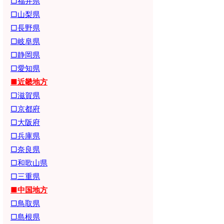
□福井県
□山梨県
□長野県
□岐阜県
□静岡県
□愛知県
■近畿地方
□滋賀県
□京都府
□大阪府
□兵庫県
□奈良県
□和歌山県
□三重県
■中国地方
□鳥取県
□島根県