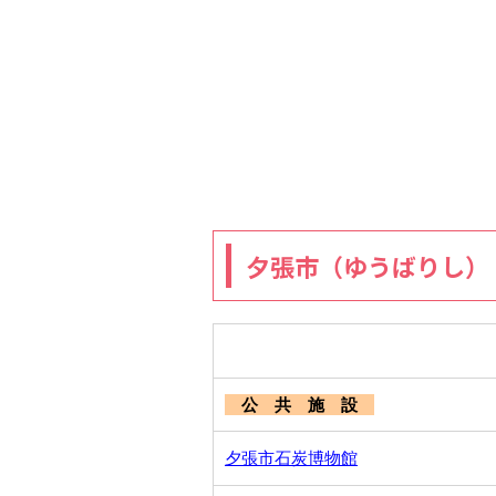
夕張市（ゆうばりし）
公 共 施 設
夕張市石炭博物館