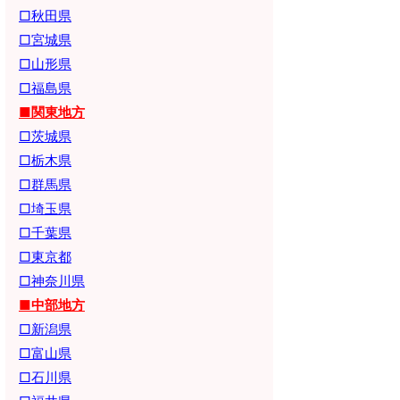
□秋田県
□宮城県
□山形県
□福島県
■関東地方
□茨城県
□栃木県
□群馬県
□埼玉県
□千葉県
□東京都
□神奈川県
■中部地方
□新潟県
□富山県
□石川県