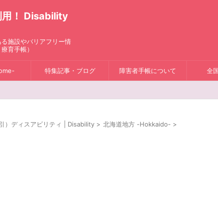
isability
ある施設やバリアフリー情
、療育手帳）
ome-
特集記事・ブログ
障害者手帳について
全
スアビリティ | Disability
>
北海道地方 -Hokkaido-
>