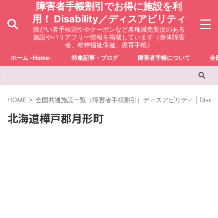
障害者手帳割引でお得に施設を利
用！ Disability／ディスアビリティ
障がい者手帳割引やクーポンなど各種減免制度のある
施設やバリアフリー情報を掲載しています（身体障害
者、精神福祉保健、療育手帳）
ホーム -Home-
特集記事・ブログ
障害者手帳について
全
HOME
>
全国共通施設一覧（障害者手帳割引）ディスアビリティ | Disabili
北海道樺戸郡月形町