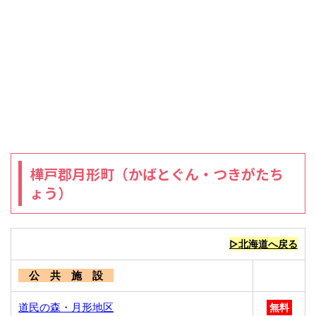
樺戸郡月形町（かばとぐん・つきがたち
ょう）
▷北海道へ戻る
公 共 施 設
道民の森・月形地区
無料