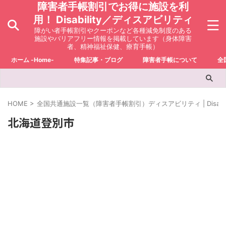
障害者手帳割引でお得に施設を利
用！ Disability／ディスアビリティ
障がい者手帳割引やクーポンなど各種減免制度のある
施設やバリアフリー情報を掲載しています（身体障害
者、精神福祉保健、療育手帳）
ホーム -Home-
特集記事・ブログ
障害者手帳について
全
HOME
>
全国共通施設一覧（障害者手帳割引）ディスアビリティ | Disabili
北海道登別市