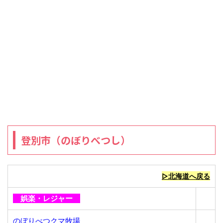
登別市（のぼりべつし）
▷北海道へ戻る
娯楽・レジャー
のぼりべつクマ牧場