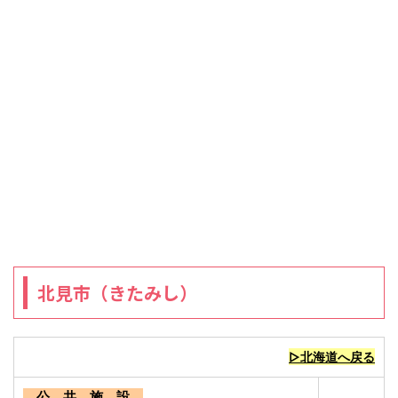
北見市（きたみし）
▷北海道へ戻る
公 共 施 設