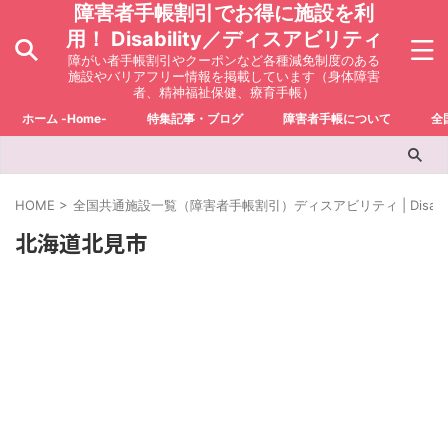
障害者手帳割引でお得に施設を利
用！ Disability／ディスアビリティ
障がい者手帳割引やクーポンなど各種減免制度のある
施設やバリアフリー情報を掲載しています（身体障害
者、精神福祉保健、療育手帳）
ホーム -Home-
特集記事・ブログ
障害者手帳について
全
HOME
>
全国共通施設一覧（障害者手帳割引）ディスアビリティ | Disabili
北海道北見市