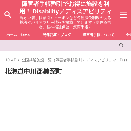
障害者手帳割引でお得に施設を利
用！ Disability／ディスアビリティ
障がい者手帳割引やクーポンなど各種減免制度のある
施設やバリアフリー情報を掲載しています（身体障害
者、精神福祉保健、療育手帳）
ホーム -Home-
特集記事・ブログ
障害者手帳について
全
HOME
>
全国共通施設一覧（障害者手帳割引）ディスアビリティ | Disabili
北海道中川郡美深町