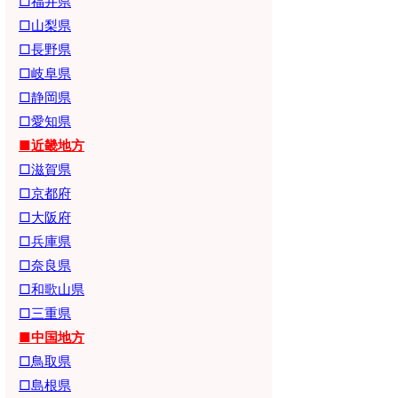
□福井県
□山梨県
□長野県
□岐阜県
□静岡県
□愛知県
■近畿地方
□滋賀県
□京都府
□大阪府
□兵庫県
□奈良県
□和歌山県
□三重県
■中国地方
□鳥取県
□島根県