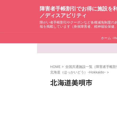
障害者手帳割引でお得に施設を利用！ D
／ディスアビリティ
障がい者手帳割引やクーポンなど各種減免制度の
報を掲載しています（身体障害者、精神福祉保健
ホーム -H
HOME
>
全国共通施設一覧（障害者手帳割引）ディ
北海道（ほっかいどう）-Hokkaido-
>
北海道美唄市