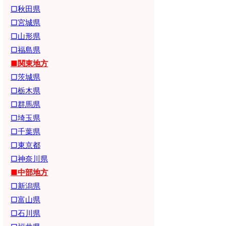
□秋田県
□宮城県
□山形県
□福島県
■関東地方
□茨城県
□栃木県
□群馬県
□埼玉県
□千葉県
□東京都
□神奈川県
■中部地方
□新潟県
□富山県
□石川県