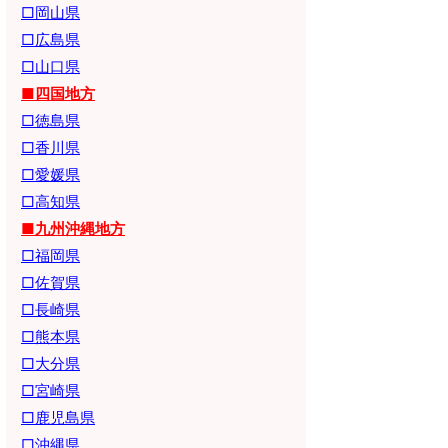
□岡山県
□広島県
□山口県
■四国地方
□徳島県
□香川県
□愛媛県
□高知県
■九州沖縄地方
□福岡県
□佐賀県
□長崎県
□熊本県
□大分県
□宮崎県
□鹿児島県
□沖縄県