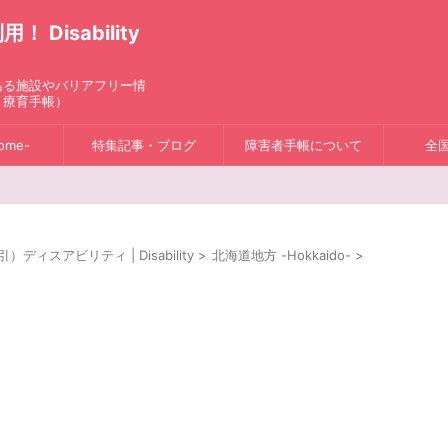
isability
ある施設やバリアフリー情
、療育手帳）
ome-
特集記事・ブログ
障害者手帳について
全
スアビリティ | Disability
>
北海道地方 -Hokkaido-
>