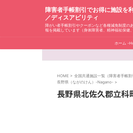
障害者手帳割引でお得に施設を利用！ D
／ディスアビリティ
障がい者手帳割引やクーポンなど各種減免制度の
報を掲載しています（身体障害者、精神福祉保健
ホーム -H
HOME
>
全国共通施設一覧（障害者手帳割引）ディ
長野県（ながのけん）-Nagano-
>
長野県北佐久郡立科