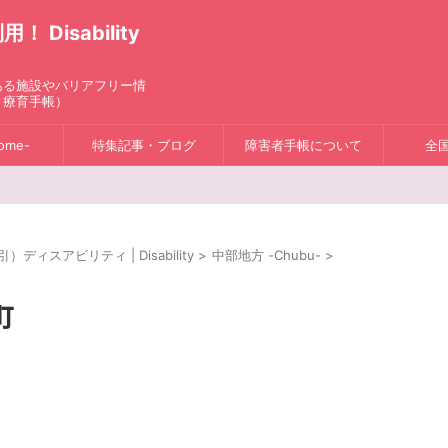
isability
ある施設やバリアフリー情
、療育手帳）
ome-
特集記事・ブログ
障害者手帳について
全
スアビリティ | Disability
>
中部地方 -Chubu-
>
町