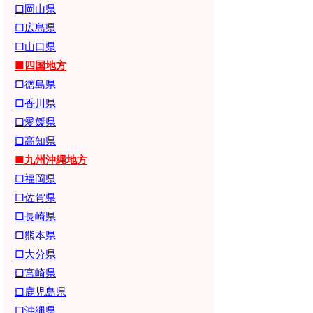
□岡山県
□広島県
□山口県
■四国地方
□徳島県
□香川県
□愛媛県
□高知県
■九州沖縄地方
□福岡県
□佐賀県
□長崎県
□熊本県
□大分県
□宮崎県
□鹿児島県
□沖縄県