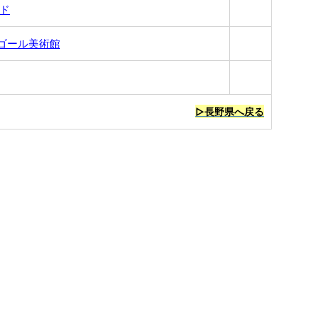
ド
ゴール美術館
▷長野県へ戻る