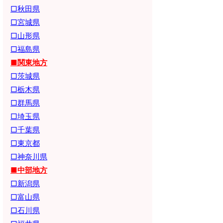
□秋田県
□宮城県
□山形県
□福島県
■関東地方
□茨城県
□栃木県
□群馬県
□埼玉県
□千葉県
□東京都
□神奈川県
■中部地方
□新潟県
□富山県
□石川県