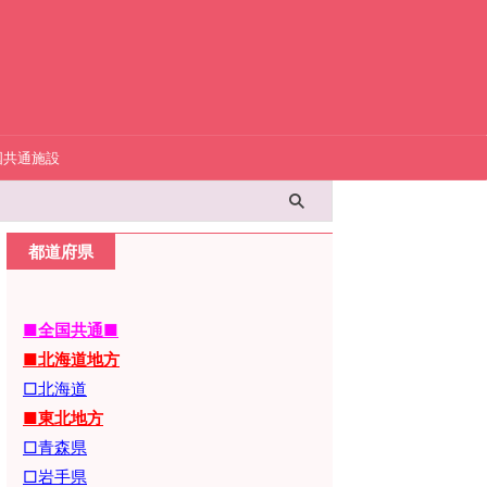
国共通施設
都道府県
■全国共通■
■北海道地方
□北海道
■東北地方
□青森県
□岩手県