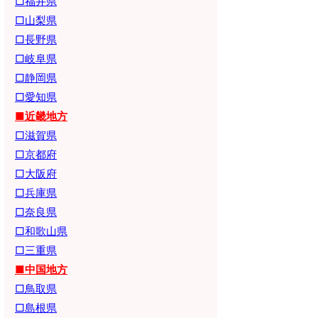
□福井県
□山梨県
□長野県
□岐阜県
□静岡県
□愛知県
■近畿地方
□滋賀県
□京都府
□大阪府
□兵庫県
□奈良県
□和歌山県
□三重県
■中国地方
□鳥取県
□島根県