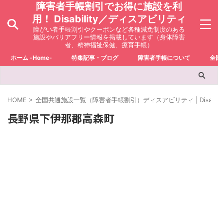
障害者手帳割引でお得に施設を利
用！ Disability／ディスアビリティ
障がい者手帳割引やクーポンなど各種減免制度のある
施設やバリアフリー情報を掲載しています（身体障害
者、精神福祉保健、療育手帳）
ホーム -Home-
特集記事・ブログ
障害者手帳について
全
HOME
>
全国共通施設一覧（障害者手帳割引）ディスアビリティ | Disabili
長野県下伊那郡高森町