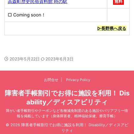
高森町歴史民俗資料館 時の駅
無料
□ Coming soon！
▷長野県へ戻る
2023年5月22日
2023年6月3日
お問合せ
Privacy Policy
障害者手帳割引でお得に施設を利用！ Dis
ability／ディスアビリティ
障がい者手帳割引やクーポンなど各種減免制度のある施設やバリアフリー情
報を掲載しています（身体障害者、精神福祉保健、療育手帳）
© 2026 障害者手帳割引でお得に施設を利用！ Disability／ディスアビ
リティ