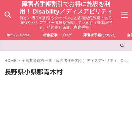
障害者手帳割引でお得に施設を利
用！ Disability／ディスアビリティ
障がい者手帳割引やクーポンなど各種減免制度のある
施設やバリアフリー情報を掲載しています（身体障害
者、精神福祉保健、療育手帳）
ホーム -Home-
特集記事・ブログ
障害者手帳について
全
HOME
>
全国共通施設一覧（障害者手帳割引）ディスアビリティ | Disabili
長野県小県郡青木村