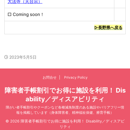
大法寺（天台宗）
□ Coming soon！
▷長野県へ戻る
2023年5月5日
お問合せ
Privacy Policy
障害者手帳割引でお得に施設を利用！ Dis
ability／ディスアビリティ
障がい者手帳割引やクーポンなど各種減免制度のある施設やバリアフリー情
報を掲載しています（身体障害者、精神福祉保健、療育手帳）
© 2026 障害者手帳割引でお得に施設を利用！ Disability／ディスアビ
リティ