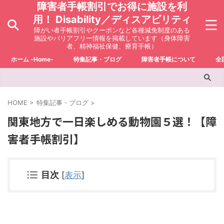
障害者手帳割引でお得に施設を利
用！ Disability／ディスアビリティ
障がい者手帳割引やクーポンなど各種減免制度のある
施設やバリアフリー情報を掲載しています（身体障害
者、精神福祉保健、療育手帳）
ホーム -Home-
特集記事・ブログ
障害者手帳について
全
HOME
>
特集記事・ブログ
>
関東地方で一日楽しめる動物園５選！【障
害者手帳割引】
目次
[
表示
]