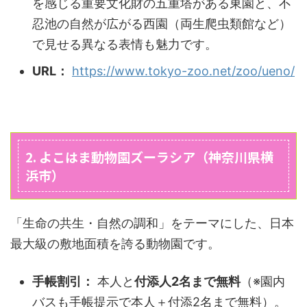
を感じる重要文化財の五重塔がある東園と、不
忍池の自然が広がる西園（両生爬虫類館など）
で見せる異なる表情も魅力です。
URL：
https://www.tokyo-zoo.net/zoo/ueno/
2. よこはま動物園ズーラシア（神奈川県横
浜市）
「生命の共生・自然の調和」をテーマにした、日本
最大級の敷地面積を誇る動物園です。
手帳割引：
本人と
付添人2名まで無料
（※園内
バスも手帳提示で本人＋付添2名まで無料）。